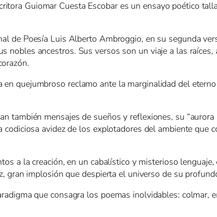
escritora Guiomar Cuesta Escobar es un ensayo poético ta
ional de Poesía Luis Alberto Ambroggio, en su segunda ve
 nobles ancestros. Sus versos son un viaje a las raíces, a
corazón.
a en quejumbroso reclamo ante la marginalidad del eterno
llan también mensajes de sueños y reflexiones, su “aurora
a codiciosa avidez de los explotadores del ambiente que con
tos a la creación, en un cabalístico y misterioso lenguaje, c
luz, gran implosión que despierta el universo de su profund
paradigma que consagra los poemas inolvidables: colmar, e