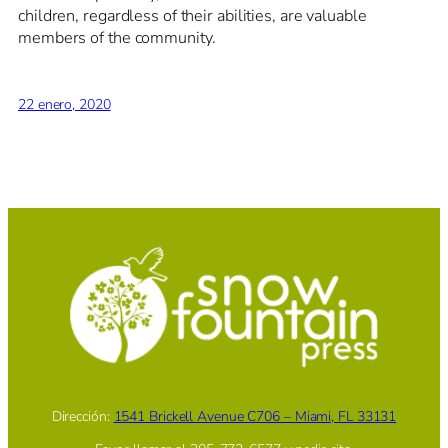
children, regardless of their abilities, are valuable
members of the community.
22 enero, 2020
Dirección:
1541 Brickell Avenue C706 – Miami, FL 33131