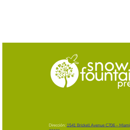
Dirección:
1541 Brickell Avenue C706 – Miami