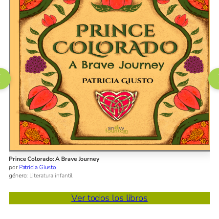
e Colorado: A Brave Journey
¡Eso es 
atricia Giusto
por
Pilar
o:
Literatura infantil
género:
Ver todos los libros