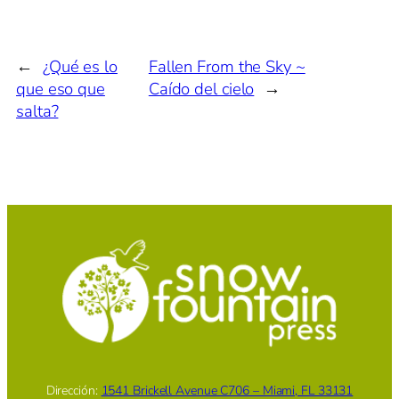
←
¿Qué es lo
Fallen From the Sky ~
que eso que
Caído del cielo
→
salta?
Dirección:
1541 Brickell Avenue C706 – Miami, FL 33131