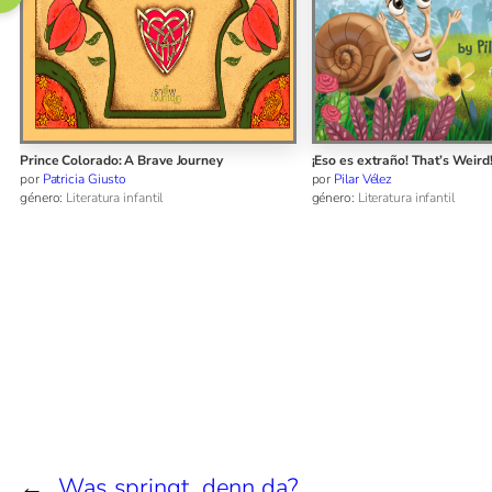
¡Eso es extraño! That’s Weird!
Urano
por
Pilar Vélez
por
Eileen Cardet
género:
Literatura infantil
género:
Novela
←
Was springt denn da?