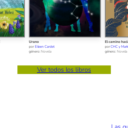
El camino hacia la menopausia
Feliz cumplea
Baloo
por
CHC y Mark X. Ransom
por
LARUPRA
género:
Novela
género:
Literatu
Ver todos los libros
Las q