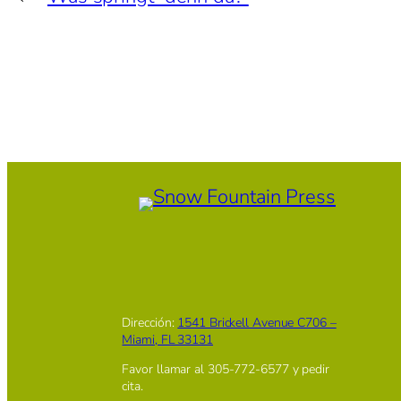
Dirección:
1541 Brickell Avenue C706 –
Miami, FL 33131
Favor llamar al 305-772-6577 y pedir
cita.