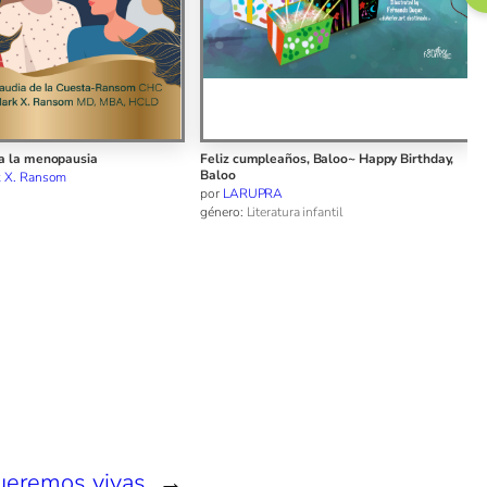
ños, Baloo~ Happy Birthday,
Anton’s Window ~ La ventana de Antón
por
Miguel Ángel Piery
género:
Literatura infantil
ra infantil
ueremos vivas
→