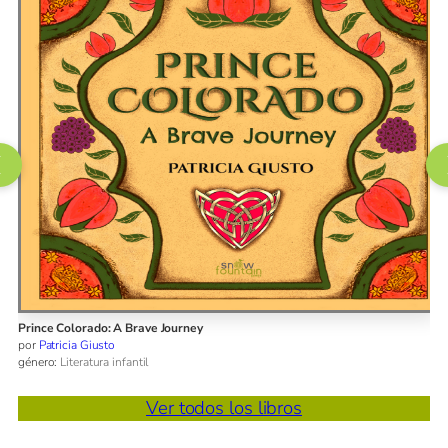
¡Eso es extraño! That’s Weird!
por
Pilar Vélez
género:
Literatura infantil
Ver todos los libros