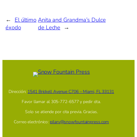
←
El último
Anita and Grandma’s Dulce
éxodo
de Leche
→
Dirección:
1541 Brickell Avenue C706 – Miami, FL 33131
Favor llamar al 305-772-6577 y pedir cita.
Solo se atiende por cita previa. Gracias.
Correo electrónico:
pilarv@snowfountainpress.com