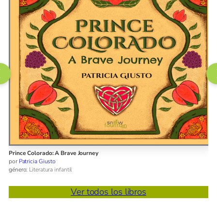
do: A Brave Journey
¡Eso es extraño!
usto
por
Pilar Vélez
ura infantil
género:
Literatura 
Ver todos los libros