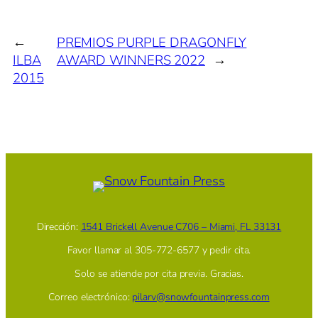
←
PREMIOS PURPLE DRAGONFLY
ILBA
AWARD WINNERS 2022
→
2015
Dirección:
1541 Brickell Avenue C706 – Miami, FL 33131
Favor llamar al 305-772-6577 y pedir cita.
Solo se atiende por cita previa. Gracias.
Correo electrónico:
pilarv@snowfountainpress.com