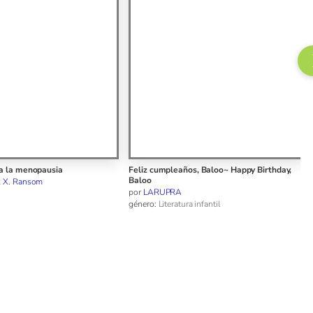
ños, Baloo~ Happy Birthday,
Anton’s Window ~ La ventana de Antón
por
Miguel Ángel Piery
género:
Literatura infantil
ra infantil