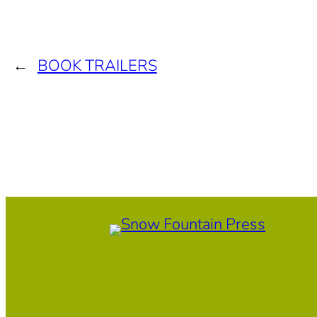
←
BOOK TRAILERS