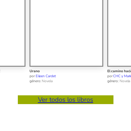
El camino hacia la menopausia
Feliz cumplea
Baloo
por
CHC y Mark X. Ransom
por
LARUPRA
género:
Novela
género:
Literatu
Ver todos los libros