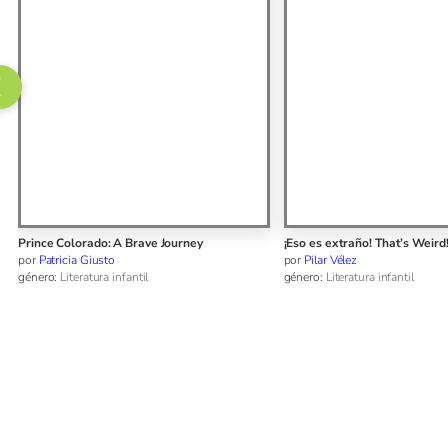
¡Eso es extraño! That’s Weird!
Urano
por
Pilar Vélez
por
Eileen Cardet
género:
Literatura infantil
género:
Novela